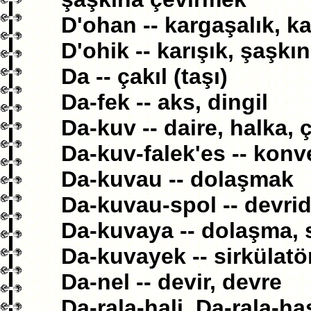
D'ohan -- kargaşalık, ka
D'ohik -- karışık, şaşkı
Da -- çakıl (taşı)
Da-fek -- aks, dingil
Da-kuv -- daire, halka,
Da-kuv-falek'es -- kon
Da-kuvau -- dolaşmak
Da-kuvau-spol -- devr
Da-kuvaya -- dolaşma, 
Da-kuvayek -- sirkülatö
Da-nel -- devir, devre
Da-rala-hali, Da-rala-ha