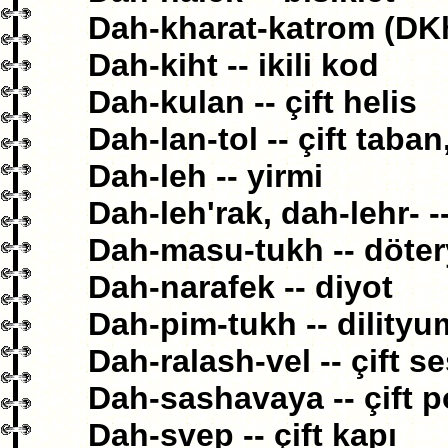
Dah-kharat-katrom (DKhK
Dah-kiht -- ikili kod
Dah-kulan -- çift helis
Dah-lan-tol -- çift taba
Dah-leh -- yirmi
Dah-leh'rak, dah-lehr- -
Dah-masu-tukh -- döte
Dah-narafek -- diyot
Dah-pim-tukh -- dilityu
Dah-ralash-vel -- çift s
Dah-sashavaya -- çift p
Dah-svep -- çift kapı