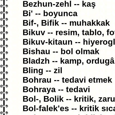
Bezhun-zehl -- kaş
Bi' -- boyunca
Bif-, Bifik -- muhakkak
Bikuv -- resim, tablo, fo
Bikuv-kitaun -- hiyerogl
Bishau -- bol olmak
Bladzh -- kamp, ordug
Bling -- zil
Bohrau -- tedavi etmek
Bohraya -- tedavi
Bol-, Bolik -- kritik, zaru
Bol-falek'es -- kritik sıc