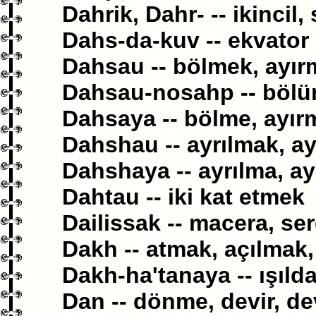
Dahrik, Dahr- -- ikincil,
Dahs-da-kuv -- ekvator
Dahsau -- bölmek, ayır
Dahsau-nosahp -- böl
Dahsaya -- bölme, ayır
Dahshau -- ayrılmak, a
Dahshaya -- ayrılma, a
Dahtau -- iki kat etmek
Dailissak -- macera, se
Dakh -- atmak, açılmak,
Dakh-ha'tanaya -- ışıl
Dan -- dönme, devir, de