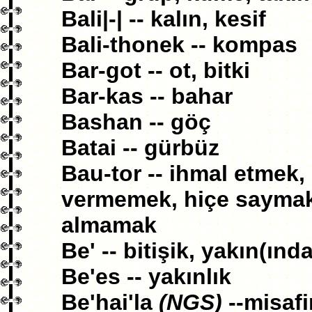
Bali|-| -- kalın, kesif
Bali-thonek -- kompas
Bar-got -- ot, bitki
Bar-kas -- bahar
Bashan -- göç
Batai -- gürbüz
Bau-tor -- ihmal etmek
vermemek, hiçe saymak,
almamak
Be' -- bitişik, yakın(ın
Be'es -- yakınlık
Be'hai'la
(NGS)
--misafir