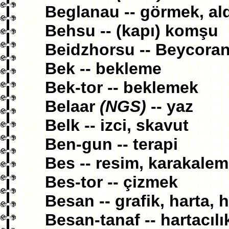
Beglanau -- görmek, al
Behsu -- (kapı) komşu
Beidzhorsu -- Beycora
Bek -- bekleme
Bek-tor -- beklemek
Belaar
(NGS)
-- yaz
Belk -- izci, skavut
Ben-gun -- terapi
Bes -- resim, karakalem
Bes-tor -- çizmek
Besan -- grafik, harta, 
Besan-tanaf -- hartacılık