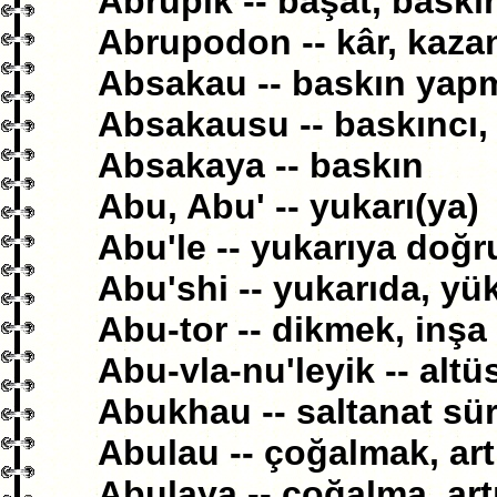
Abrupik -- başat, bask
Abrupodon -- kâr, kaza
Absakau -- baskın yap
Absakausu -- baskıncı,
Absakaya -- baskın
Abu, Abu' -- yukarı(ya)
Abu'le -- yukarıya doğr
Abu'shi -- yukarıda, yü
Abu-tor -- dikmek, inşa
Abu-vla-nu'leyik -- altü
Abukhau -- saltanat sü
Abulau -- çoğalmak, ar
Abulaya -- çoğalma, ar