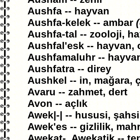
Aushfa -- hayvan
Aushfa-kelek -- ambar
(
Aushfa-tal -- zooloji, h
Aushfal'esk -- hayvan,
Aushfamaluhr -- hayvan
Aushfatra -- direy
Aushkel -- in, mağara, 
Avaru -- zahmet, dert
Avon -- açlık
Awek|-| -- hususi, şahsi
Awek'es -- gizlilik, mahr
Awekat-, Awekatik -- te