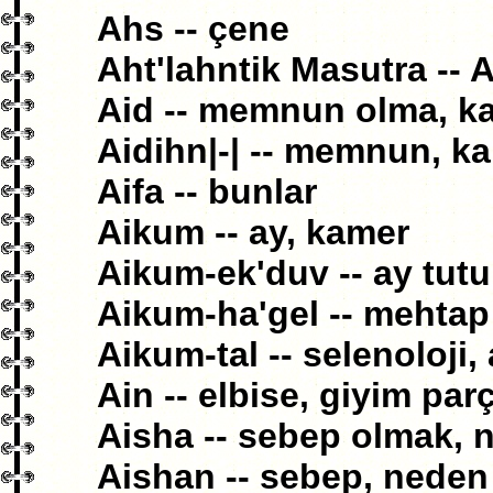
Ahs -- çene
Aht'lahntik Masutra --
Aid -- memnun olma, k
Aidihn|-| -- memnun, k
Aifa -- bunlar
Aikum -- ay, kamer
Aikum-ek'duv -- ay tut
Aikum-ha'gel -- mehtap
Aikum-tal -- selenoloji, 
Ain -- elbise, giyim par
Aisha -- sebep olmak, 
Aishan -- sebep, neden