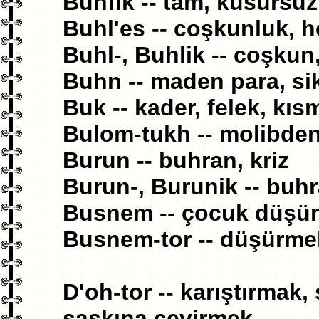
Buhfik -- tam, kusursuz
Buhl'es -- coşkunluk, 
Buhl-, Buhlik -- coşkun,
Buhn -- maden para, si
Buk -- kader, felek, kısm
Bulom-tukh -- molibde
Burun -- buhran, kriz
Burun-, Burunik -- buhr
Busnem -- çocuk düşü
Busnem-tor -- düşürme
D'oh-tor -- karıştırmak,
şaşkına çevirmek