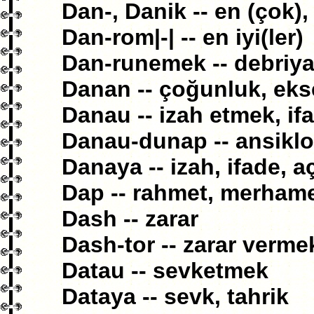
Dan-, Danik -- en (çok)
Dan-rom|-| -- en iyi(ler)
Dan-runemek -- debriya
Danan -- çoğunluk, eks
Danau -- izah etmek, i
Danau-dunap -- ansikl
Danaya -- izah, ifade, a
Dap -- rahmet, merham
Dash -- zarar
Dash-tor -- zarar verm
Datau -- sevketmek
Dataya -- sevk, tahrik