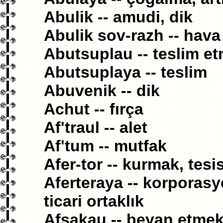
Abulik -- amudi, dik
Abulik sov-razh -- hav
Abutsuplau -- teslim e
Abutsuplaya -- teslim
Abuvenik -- dik
Achut -- fırça
Af'traul -- alet
Af'tum -- mutfak
Afer-tor -- kurmak, tes
Aferteraya -- korporasyo
ticari ortaklık
Afsakau -- beyan etmek,