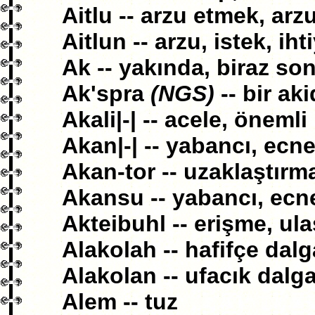
Aitlu -- arzu etmek, ar
Aitlun -- arzu, istek, iht
Ak -- yakında, biraz so
Ak'spra
(NGS)
-- bir ak
Akali|-| -- acele, önemli
Akan|-| -- yabancı, ecneb
Akan-tor -- uzaklaştırm
Akansu -- yabancı, ecn
Akteibuhl -- erişme, ul
Alakolah -- hafifçe dal
Alakolan -- ufacık dalg
Alem -- tuz