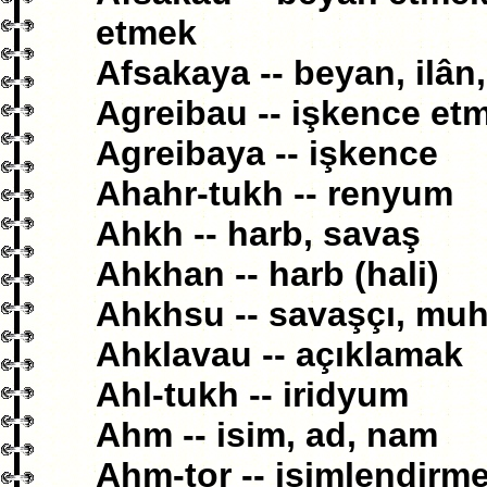
etmek
Afsakaya -- beyan, ilân,
Agreibau -- işkence et
Agreibaya -- işkence
Ahahr-tukh -- renyum
Ahkh -- harb, savaş
Ahkhan -- harb (hali)
Ahkhsu -- savaşçı, muh
Ahklavau -- açıklamak
Ahl-tukh -- iridyum
Ahm -- isim, ad, nam
Ahm-tor -- isimlendirm