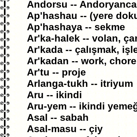
Andorsu -- Andoryanc
Ap'hashau -- (yere do
Ap'hashaya -- sekme
Ar'ka-halek -- volan, ç
Ar'kada -- çalışmak, iş
Ar'kadan -- work, chore,
Ar'tu -- proje
Arlanga-tukh -- itriyum
Aru -- ikindi
Aru-yem -- ikindi yemeğ
Asal -- sabah
Asal-masu -- çiy