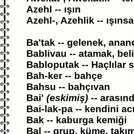
Azehl -- ışın
Azehl-, Azehlik -- ışınsal
Ba'tak -- gelenek, anan
Bablivau -- atamak, bel
Babloputak -- Haçlılar s
Bah-ker -- bahçe
Bahsu -- bahçıvan
Bai'
(eskimiş)
-- arasın
Bai-lak-pa -- kendini a
Bak -- kaburga kemiği
Bal -- grup, küme, takı