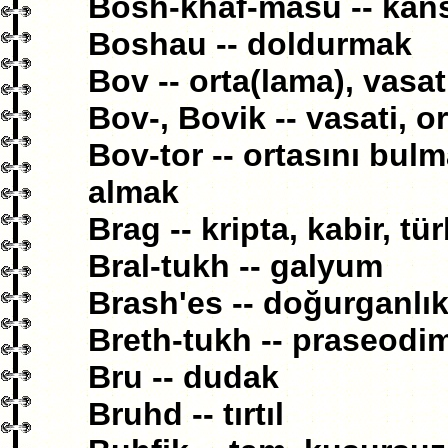
Bosh-khaf-masu -- kan
Boshau -- doldurmak
Bov -- orta(lama), vasat
Bov-, Bovik -- vasati, o
Bov-tor -- ortasını bul
almak
Brag -- kripta, kabir, tü
Bral-tukh -- galyum
Brash'es -- doğurganlı
Breth-tukh -- praseod
Bru -- dudak
Bruhd -- tırtıl