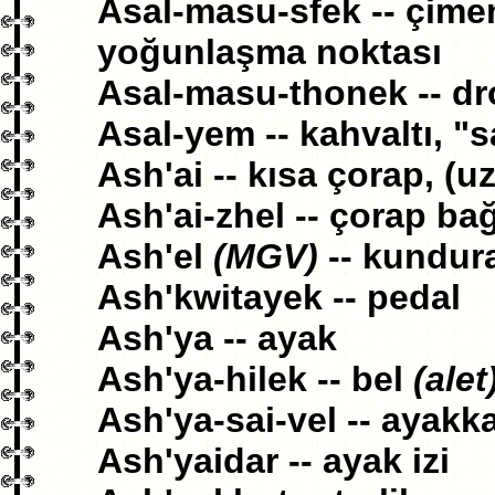
Asal-masu-sfek -- çime
yoğunlaşma noktası
Asal-masu-thonek -- d
Asal-yem -- kahvaltı, 
Ash'ai -- kısa çorap, (u
Ash'ai-zhel -- çorap bağ
Ash'el
(MGV)
-- kundur
Ash'kwitayek -- pedal
Ash'ya -- ayak
Ash'ya-hilek -- bel
(alet
Ash'ya-sai-vel -- ayakk
Ash'yaidar -- ayak izi