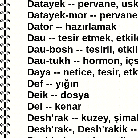
Datayek -- pervane, us
Datayek-mor -- pervane
Dator -- hazırlamak
Dau -- tesir etmek, etk
Dau-bosh -- tesirli, etkil
Dau-tukh -- hormon, içs
Daya -- netice, tesir, etk
Def -- yığın
Deik -- dosya
Del -- kenar
Desh'rak -- kuzey, şima
Desh'rak-, Desh'rakik --