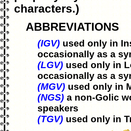
characters.)
ABBREVIATIONS
(IGV)
used only in In
occasionally as a s
(LGV)
used only in L
occasionally as a s
(MGV)
used only in 
(NGS)
a non-Golic wo
speakers
(TGV)
used only in T