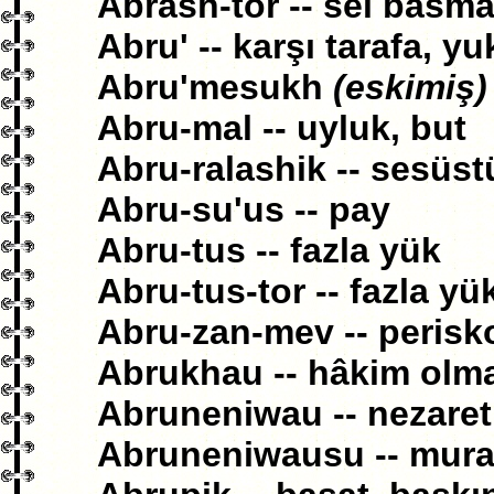
Abrash-tor -- sel basm
Abru' -- karşı tarafa, yu
Abru'mesukh
(eskimiş)
Abru-mal -- uyluk, but
Abru-ralashik -- sesüst
Abru-su'us -- pay
Abru-tus -- fazla yük
Abru-tus-tor -- fazla y
Abru-zan-mev -- perisk
Abrukhau -- hâkim olm
Abruneniwau -- nezaret
Abruneniwausu -- mura