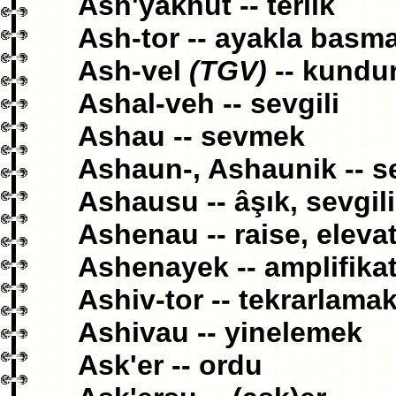
Ash'yakhut -- terlik
Ash-tor -- ayakla basm
Ash-vel
(TGV)
-- kundu
Ashal-veh -- sevgili
Ashau -- sevmek
Ashaun-, Ashaunik -- s
Ashausu -- âşık, sevgili
Ashenau -- raise, elev
Ashenayek -- amplifika
Ashiv-tor -- tekrarlama
Ashivau -- yinelemek
Ask'er -- ordu