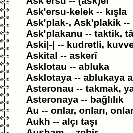
Ask'ersu -- (ask)er
Ask'ersu-kelek -- kışla
Ask'plak-, Ask'plakik --
Ask'plakanu -- taktik, t
Aski|-| -- kudretli, kuvve
Askital -- askerî
Asklotau -- abluka
Asklotaya -- ablukaya 
Asteronau -- takmak, y
Asteronaya -- bağlılık
Au -- onlar, onları, onla
Aukh -- alçı taşı
Ausham -- zehir