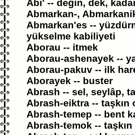
Abi' -- değin, dek, kadar
Abmarkan-, Abmarkanik 
Abmarkan'es -- yüzdürm
yükselme kabiliyeti
Aborau -- itmek
Aborau-ashenayek -- ya
Aborau-pakuv -- ilk har
Aborayek -- buster
Abrash -- sel, seylâp, t
Abrash-eiktra -- taşkın 
Abrash-temep -- bent k
Abrash-temok -- taşkın