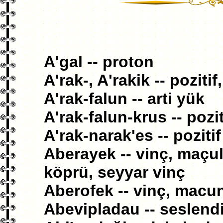
A'gal -- proton
A'rak-, A'rakik -- pozitif,
A'rak-falun -- arti yük
A'rak-falun-krus -- pozit
A'rak-narak'es -- pozitif
Aberayek -- vinç, maçul
köprü, seyyar vinç
Aberofek -- vinç, macu
Abevipladau -- seslend