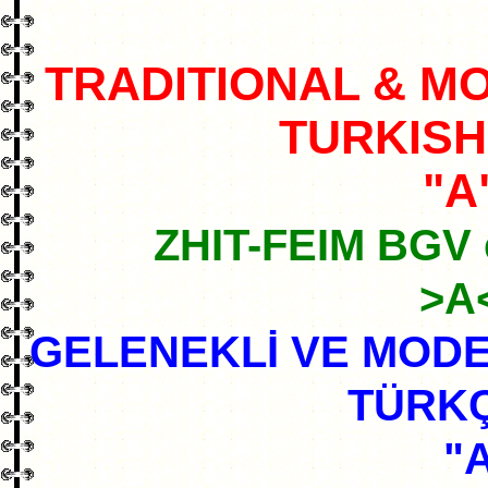
TRADITIONAL & M
TURKISH
"A
ZHIT-FEIM BGV 
>A
GELENEKLİ VE MODE
TÜRK
"A