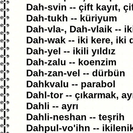
Dah-svin -- çift kayıt, çif
Dah-tukh -- küriyum
Dah-vla-, Dah-vlaik -- i
Dah-wak -- iki kere, iki 
Dah-yel -- ikili yıldız
Dah-zalu -- koenzim
Dah-zan-vel -- dürbün
Dahkvalu -- parabol
Dahl-tor -- çıkarmak, a
Dahli -- ayrı
Dahli-neshan -- teşrih
Dahpul-vo'ihn -- ikilen