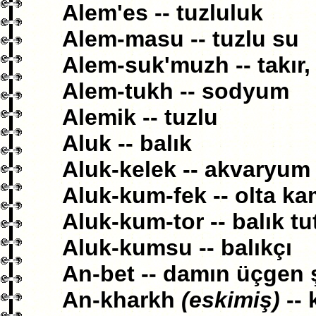
Alem'es -- tuzluluk
Alem-masu -- tuzlu su
Alem-suk'muzh -- takır, 
Alem-tukh -- sodyum
Alemik -- tuzlu
Aluk -- balık
Aluk-kelek -- akvaryum
Aluk-kum-fek -- olta ka
Aluk-kum-tor -- balık t
Aluk-kumsu -- balıkçı
An-bet -- damın üçgen 
An-kharkh
(eskimiş)
-- 