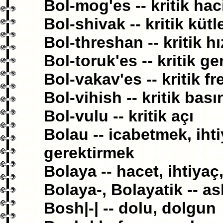
Bol-mog'es -- kritik ha
Bol-shivak -- kritik kütl
Bol-threshan -- kritik hı
Bol-toruk'es -- kritik ge
Bol-vakav'es -- kritik f
Bol-vihish -- kritik bası
Bol-vulu -- kritik açı
Bolau -- icabetmek, ih
gerektirmek
Bolaya -- hacet, ihtiyaç
Bolaya-, Bolayatik -- asl
Bosh|-| -- dolu, dolgun