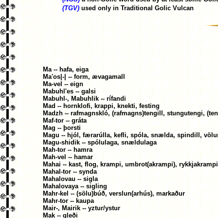
(TGV)
used only in Traditional Golic Vulcan
Ma -- hafa, eiga
Ma'os|-| -- form, ævagamall
Ma-vel -- eign
Mabuhl'es -- galsi
Mabuhl-, Mabuhlik -- rífandi
Mad -- hornklofi, krappi, knekti, festing
Madzh -- rafmagnskló, (rafmagns)tengill, stungutengi, (teng
Maf-tor -- gráta
Mag -- þorsti
Magu -- hjól, færarúlla, kefli, spóla, snælda, spindill, völu
Magu-shidik -- spólulaga, snældulaga
Mah-tor -- hamra
Mah-vel -- hamar
Mahai -- kast, flog, krampi, umbrot(akrampi), rykkjakrampi
Mahal-tor -- synda
Mahalovau -- sigla
Mahalovaya -- sigling
Mahr-kel -- (sölu)búð, verslun(arhús), markaður
Mahr-tor -- kaupa
Mair-, Mairik -- yztur/ystur
Mak -- gleði