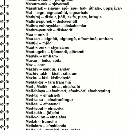
Masutra-vok -- sjávarmál
Masutraik -- sjávar-, sjó-, sæ-, haf-, úthafs-, uppsjávar-
Mat -- eign, eignaraðild, eignarhald
Math(ra) -- diskur, þófi, skífa, plata, kringla
Mathra-spunek -- diskaventill
Mathra-vohrayeklar -- diskahemlar
Mathra-yeturek -- diskadrif
Mau -- mikill
Mau-tan -- ofgnótt, ofgnægð, offramboð, umfram
Maut|-| -- mjög
Maut-klonik -- skynsamur
Maut-ugelik -- ljómandi, glitrandi
Mauyik -- umfram-
Mavau -- leika, spíla
Maz -- korn
Mazhiv -- sandur, sandar
Mazhiv-tukh -- kísill, silisíum
Mazhu -- kísl, kísiltvíoxíð
Mehtal-tor -- fara fram hjá
Meil-, Meilik -- efna-, efnafræði-
Meil-folaya -- efnahvarf, efnahvörf, efnabreyting
Meil-tal -- efnafræði
Meil-talsu -- efnafræðingur
Meil-tel -- efnatengi
Meil-tepul -- efnaorka
Meil-tukh -- (íð)efni
Meil-vo'ihn -- efnajafna
Meilak -- frumefni
Meilaktra -- efnablanda