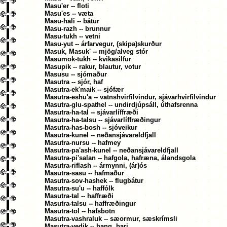
Masu'er -- floti
Masu'es -- væta
Masu-hali -- bátur
Masu-razh -- brunnur
Masu-tukh -- vetni
Masu-yut -- árfarvegur, (skipa)skurður
Masuk, Masuk' -- mjög/alveg stór
Masumok-tukh -- kvikasilfur
Masupik -- rakur, blautur, votur
Masusu -- sjómaður
Masutra -- sjór, haf
Masutra-ek'maik -- sjófær
Masutra-eshu'a -- vatnshvirfilvindur, sjávarhvirfilvindur
Masutra-glu-spathel -- undirdjúpsáll, úthafsrenna
Masutra-ha-tal -- sjávarlíffræði
Masutra-ha-talsu -- sjávarlíffræðingur
Masutra-has-bosh -- sjóveikur
Masutra-kunel -- neðansjávareldfjall
Masutra-nursu -- hafmey
Masutra-pa'ash-kunel -- neðansjávareldfjall
Masutra-pi'salan -- hafgola, hafræna, álandsgola
Masutra-riflash -- ármynni, (ár)ós
Masutra-sasu -- hafmaður
Masutra-sov-hashek -- flugbátur
Masutra-su'u -- haffólk
Masutra-tal -- haffræði
Masutra-talsu -- haffræðingur
Masutra-tol -- hafsbotn
Masutra-vashraluk -- sæormur, sæskrímsli
Masutra-vedik -- þang, þari