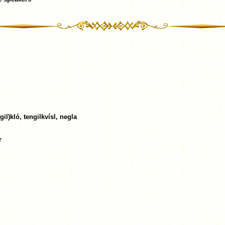
il)kló, tengilkvísl, negla
r