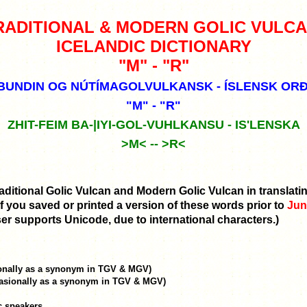
RADITIONAL & MODERN GOLIC VULCA
ICELANDIC DICTIONARY
"M" - "R"
BUNDIN OG NÚTÍMAGOLVULKANSK - ÍSLENSK OR
"M" - "R"
ZHIT-FEIM BA-|IYI-GOL-VUHLKANSU - IS'LENSKA
>M< -- >R<
ditional Golic Vulcan and Modern Golic Vulcan in translating
If you saved or printed a version of these words prior to
Jun
er supports Unicode, due to international characters.)
ionally as a synonym in TGV & MGV)
casionally as a synonym in TGV & MGV)
c speakers