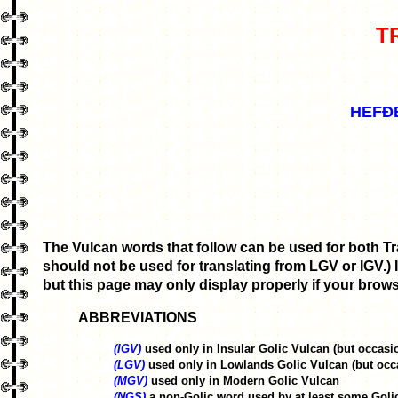
T
HEFÐ
The Vulcan words that follow can be used for both Tra
should not be used for translating from LGV or IGV.) 
but this page may only display properly if your brows
ABBREVIATIONS
(IGV)
used only in Insular Golic Vulcan (but occas
(LGV)
used only in Lowlands Golic Vulcan (but oc
(MGV)
used only in Modern Golic Vulcan
(NGS)
a non-Golic word used by at least some Goli