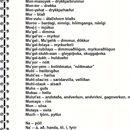
Mon-masuyek -- drykkjarbrunnur
Mon-tor -- drekka
Mon-yehat -- drykkjarhæfur
Mor -- blað
Mor-vulu -- áfallshorn blaðs
Morov -- bardagi, einvígi, hólmganga, návígi
Mos|-| -- mjúkur
Mu'gel -- dimma
Mu'gel'es -- myrkur
Mu'gel-, Mu'gelik -- dimmur, dökkur
Mu'gel-folaya -- myrkurferli
Mu'gel-rubilaya -- dimmuaðlögun, myrkuraðlögun
Mu'gel-stukh-wan -- gleypiþoka, skuggaþoka
Mu'gel-tukh -- hulduefni
Mu'yor -- nótt
Mu'yor-yem -- kvöldmatur, "nóttmatur"
Muhl -- heilbrigður
Muhl'es -- heilsa
Muhl-olau'es -- sældarvilla, vellíðan
Muhl-olauk -- alsæll
Muhs -- gufa
Mukau -- hella
Mulut'es -- andstaða, andverkun, andvirkni, gagnverkun,
Mumaya -- rím
Mun -- sósa
Mutaya -- veita
Muzh -- tjörn, pyttur
Na -- póll
Na' -- á, að, handa, til, í, fyrir