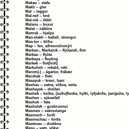
Makau -- stafa
Makh -- gler
Mal -- leggur
Mal-nef -- hné
Mal-nik -- ökkli
Malanu -- buxur
Malat -- náttúra
Mamuk -- hjalpa
Man-elakh -- kaðall, strengur
Man-tor -- klifra
Map -- fen, aðrennslismýri
Markan-, Markanik -- fljótandi, flot-
Markau -- fljóta
Markaya -- fleyting
Markek -- flot(holt)
Markuhsh -- rekald, reki
Marom|-| -- ágætur, frábær
Marshak -- fleki
Masayuk -- krani, hani
Mashau -- vatna, vökva, veita
Mashayek -- dreifari
Mashek -- kolba, (suðu)flaska, hylki, lyfjabiða, (am)púla, l
Mashen -- sjávarfall
Mashuk -- fata
Mashulek -- gosbrunnur
Masmev -- vatnsslanga
Masmezh -- forði
Masmezhau -- forða
Mastevau -- drukkna
Masu -- vatn, vökvi