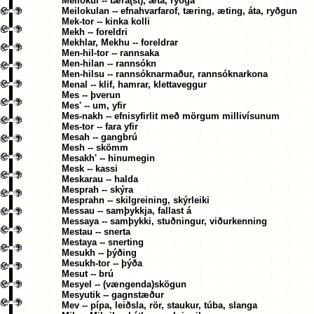
Meilokul -- tæra(st), æta, ryðga
Meilokulan -- efnahvarfarof, tæring, æting, áta, ryðgun
Mek-tor -- kinka kolli
Mekh -- foreldri
Mekhlar, Mekhu -- foreldrar
Men-hil-tor -- rannsaka
Men-hilan -- rannsókn
Men-hilsu -- rannsóknarmaður, rannsóknarkona
Menal -- klif, hamrar, klettaveggur
Mes -- þverun
Mes' -- um, yfir
Mes-nakh -- efnisyfirlit með mörgum millivísunum
Mes-tor -- fara yfir
Mesah -- gangbrú
Mesh -- skömm
Mesakh' -- hinumegin
Mesk -- kassi
Meskarau -- halda
Mesprah -- skýra
Mesprahn -- skilgreining, skýrleiki
Messau -- samþykkja, fallast á
Messaya -- samþykki, stuðningur, viðurkenning
Mestau -- snerta
Mestaya -- snerting
Mesukh -- þýðing
Mesukh-tor -- þýða
Mesut -- brú
Mesyel -- (vængenda)skögun
Mesyutik -- gagnstæður
Mev -- pípa, leiðsla, rör, staukur, túba, slanga