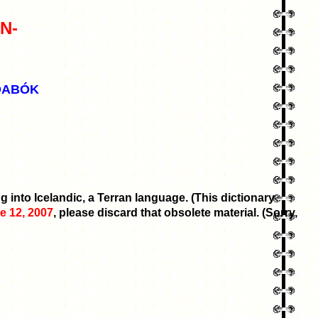
N-
ÐABÓK
 into Icelandic, a Terran language. (This dictionary
e 12, 2007
, please discard that obsolete material. (Sorry,