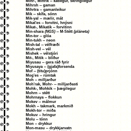
Mihr-, Mihrik -- kátlegur, skringilegur
Mihrsh -- gaman
Mihrtra -- gamanleikur
Mik -- skífa, sónn
Mik-yal -- mælir, mát
Mikat'es -- forvitni, hnýsni
Mikat-, Mikatik -- forvitinn
Min-shara
(NGS)
-- M-Stétt
(pláneta)
Min-tor -- glóa
Min-tukh -- neon
Mish-tal -- vélfræði
Mish-vel -- vél
Mishek -- vélstjóri
Mit-, Mitik -- blíður
Miyusau -- gera ráð fyrir
Miyusaya -- (gjafa)forsenda
Mof -- (titu)prjónn
Mog'es -- rúmtak
Moh -- milljarður
Moh'rak, Mohr- -- milljarðasti
Mohk-, Mohkik -- þægilegur
Mohrn -- stétt
Mohrnaya -- flokkun
Mokev -- málmur
Mokh -- takmark, markmið
Mokh-tor -- miða
Mokuv -- hringur
Molu -- tónn
Mon -- drykkur
Mon-masu -- drykkjarvatn