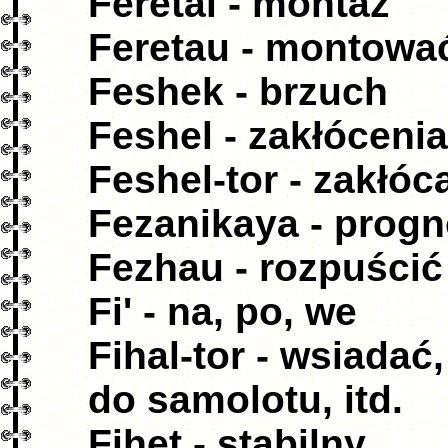
Feretai - montaż
Feretau - montowa
Feshek - brzuch
Feshel - zakłócenia
Feshel-tor - zakłóc
Fezanikaya - prog
Fezhau - rozpuścić
Fi' - na, po, we
Fihal-tor - wsiadać
do samolotu, itd.
Fihet - stabilny