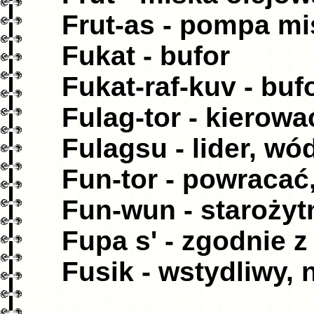
Frut-as - pompa mi
Fukat - bufor
Fukat-raf-kuv - bu
Fulag-tor - kierow
Fulagsu - lider, w
Fun-tor - powracać
Fun-wun - staroży
Fupa s' - zgodnie z
Fusik - wstydliwy, 