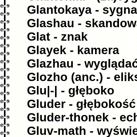
Glantokaya - sygna
Glashau - skandow
Glat - znak
Glayek - kamera
Glazhau - wyglądać
Glozho (anc.) - elik
Glu|-| - głęboko
Gluder - głębokość
Gluder-thonek - e
Gluv-math - wyświe