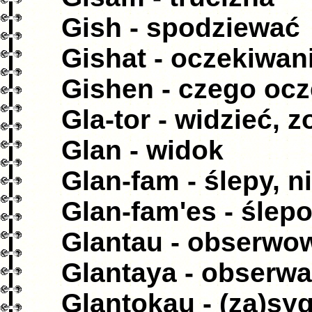
Gish - spodziewać
Gishat - oczekiwan
Gishen - czego ocz
Gla-tor - widzieć, 
Glan - widok
Glan-fam - ślepy, 
Glan-fam'es - ślep
Glantau - obserwo
Glantaya - obserwa
Glantokau - (za)sy