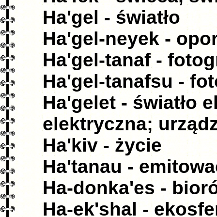
Ha'gel - światło
Ha'gel-neyek - opo
Ha'gel-tanaf - fotog
Ha'gel-tanafsu - fo
Ha'gelet - światło 
elektryczna; urządz
Ha'kiv - życie
Ha'tanau - emitowa
Ha-donka'es - bio
Ha-ek'shal - ekosfe