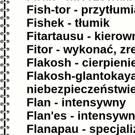
Fish-tor - przytłum
Fishek - tłumik
Fitartausu - kierow
Fitor - wykonać, z
Flakosh - cierpieni
Flakosh-glantokaya
niebezpieczeństwi
Flan - intensywny
Flan'es - intensyw
Flanapau - specjali