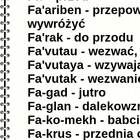
Fa'ariben - przepo
wywróżyć
Fa'rak - do przodu
Fa'vutau - wezwać
Fa'vutaya - wzywaj
Fa'vutak - wezwani
Fa-gad - jutro
Fa-glan - dalekowz
Fa-ko-mekh - babc
Fa-krus - przednia 