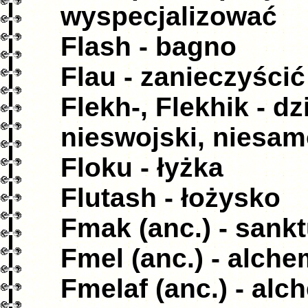
wyspecjalizować
Flash - bagno
Flau - zanieczyścić
Flekh-, Flekhik - d
nieswojski, niesam
Floku - łyżka
Flutash - łożysko
Fmak (anc.) - sank
Fmel (anc.) - alche
Fmelaf (anc.) - alc