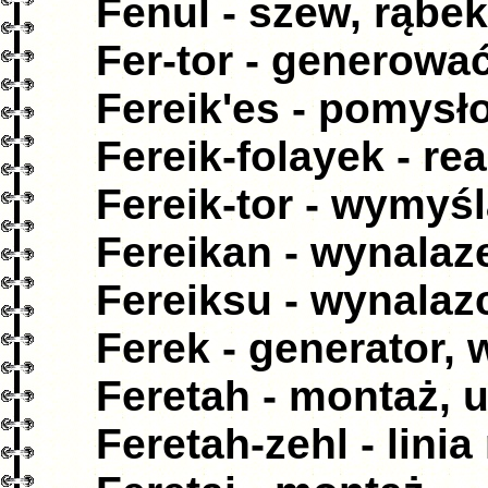
Fenul - szew, rąbek
Fer-tor - generowa
Fereik'es - pomys
Fereik-folayek - r
Fereik-tor - wymyś
Fereikan - wynalaz
Fereiksu - wynalaz
Ferek - generator,
Feretah - montaż, u
Feretah-zehl - lin