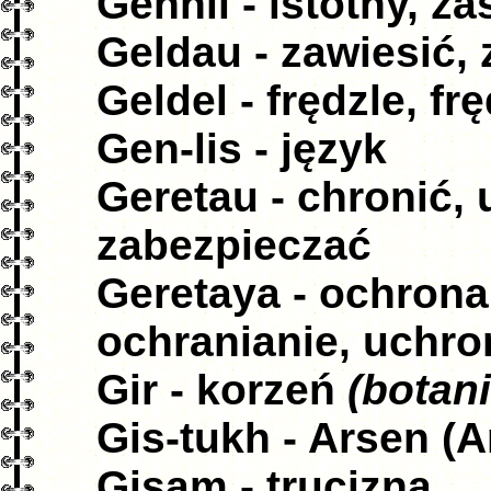
Gehnli - istotny, z
Geldau - zawiesić,
Geldel - frędzle, fr
Gen-lis - język
Geretau - chronić, 
zabezpieczać
Geretaya - ochrona
ochranianie, uchro
Gir - korzeń
(botan
Gis-tukh - Arsen (A
Gisam - trucizna