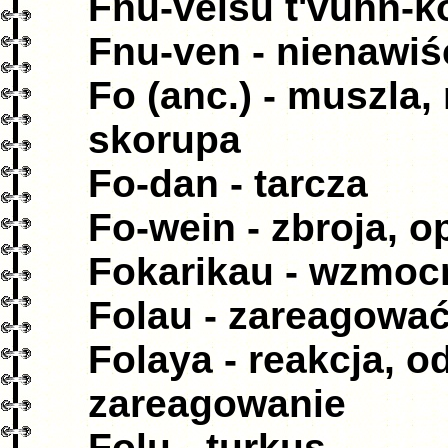
Fnu-veisu t'vuhn-ko
Fnu-ven - nienawiś
Fo (anc.) - muszla
skorupa
Fo-dan - tarcza
Fo-wein - zbroja, o
Fokarikau - wzmoc
Folau - zareagowa
Folaya - reakcja, 
zareagowanie
Folu - turkus