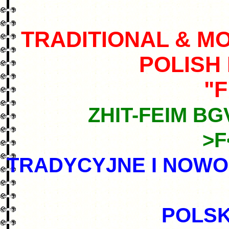
TRADITIONAL & M
POLISH
"F
ZHIT-FEIM BGV
>F
TRADYCYJNE I NOW
POLSK