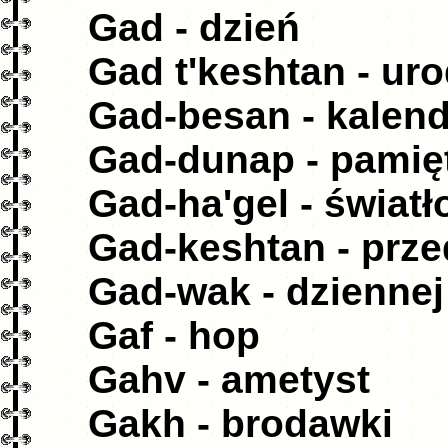
Gad - dzień
Gad t'keshtan - ur
Gad-besan - kalend
Gad-dunap - pamię
Gad-ha'gel - światł
Gad-keshtan - prze
Gad-wak - dziennej
Gaf - hop
Gahv - ametyst
Gakh - brodawki