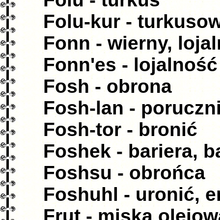
Folu-kur - turkuso
Fonn - wierny, loja
Fonn'es - lojalność
Fosh - obrona
Fosh-lan - poruczn
Fosh-tor - bronić
Foshek - bariera, 
Foshsu - obrońca
Foshuhl - uronić, e
Frut - miska olejow