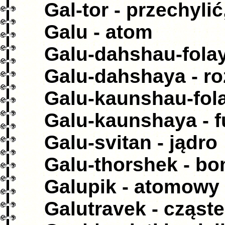
Gal-tor - przechylić
Galu - atom
Galu-dahshau-folay
Galu-dahshaya - ro
Galu-kaunshau-folay
Galu-kaunshaya - f
Galu-svitan - jądro
Galu-thorshek - b
Galupik - atomowy
Galutravek - cząst