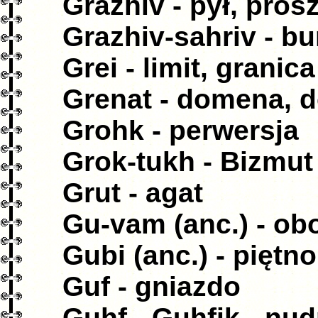
Grazhiv - pył, pros
Grazhiv-sahriv - b
Grei - limit, granica
Grenat - domena, 
Grohk - perwersja
Grok-tukh - Bizmut 
Grut - agat
Gu-vam (anc.) - ob
Gubi (anc.) - piętno
Guf - gniazdo
Guhf-, Guhfik - nu