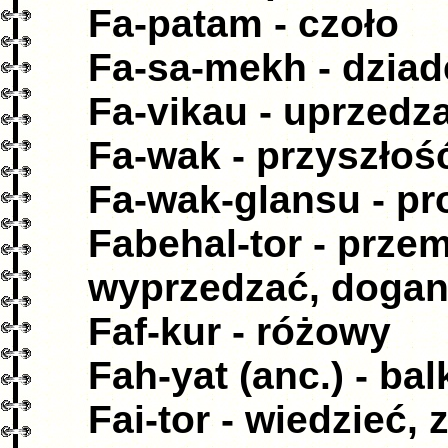
Fa-patam - czoło
Fa-sa-mekh - dziad
Fa-vikau - uprzedz
Fa-wak - przyszłoś
Fa-wak-glansu - pr
Fabehal-tor - przem
wyprzedzać, dogan
Faf-kur - różowy
Fah-yat (anc.) - ba
Fai-tor - wiedzieć, 