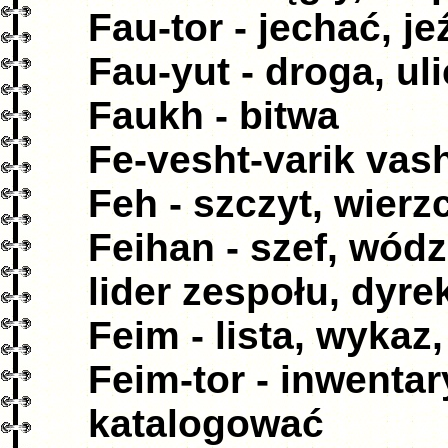
Fau-tor - jechać, je
Fau-yut - droga, ul
Faukh - bitwa
Fe-vesht-varik vash
Feh - szczyt, wierz
Feihan - szef, wódz
lider zespołu, dyre
Feim - lista, wykaz,
Feim-tor - inwenta
katalogować