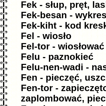
Fek - słup, pręt, la
Fek-besan - wykre
Fek-kiht - kod kre
Fel - wiosło
Fel-tor - wiosłować
Felu - paznokieć
Felu-nen-wadi - na
Fen - pieczęć, uszc
Fen-tor - zapieczę
zaplombować, pie