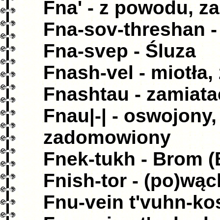
Fna' - z powodu, z
Fna-sov-threshan -
Fna-svep - Śluza
Fnash-vel - miotła,
Fnashtau - zamiata
Fnau|-| - oswojony
zadomowiony
Fnek-tukh - Brom (
Fnish-tor - (po)wą
Fnu-vein t'vuhn-kos