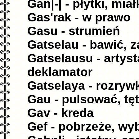
Gan|-| - płytki, miał
Gas'rak - w prawo
Gasu - strumień
Gatselau - bawić, 
Gatselausu - artyst
deklamator
Gatselaya - rozryw
Gau - pulsować, tę
Gav - kreda
Gef - pobrzeże, wy