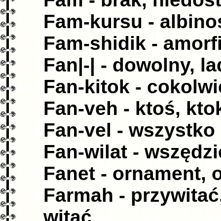
Fam-kursu - albinos
Fam-shidik - amorf
Fan|-| - dowolny, l
Fan-kitok - cokolw
Fan-veh - ktoś, kto
Fan-vel - wszystko
Fan-wilat - wszędzi
Fanet - ornament, 
Farmah - przywitać
witać