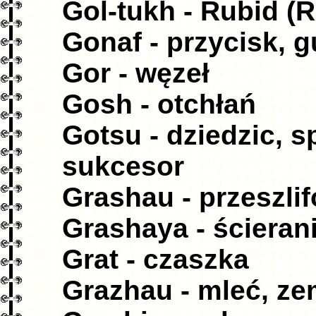
Gol-tukh - Rubid (R
Gonaf - przycisk, g
Gor - węzeł
Gosh - otchłań
Gotsu - dziedzic, 
sukcesor
Grashau - przeszli
Grashaya - ścieran
Grat - czaszka
Grazhau - mleć, ze