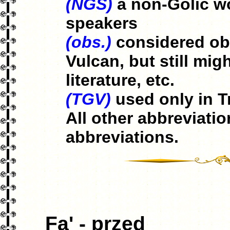
(NGS)
a non-Golic wo
speakers
(obs.)
considered obs
Vulcan, but still mi
literature, etc.
(TGV)
used only in T
All other abbreviati
abbreviations.
Fa' - przed