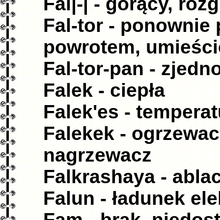
Fal|-| - gorący, roz
Fal-tor - ponownie
powrotem, umieści
Fal-tor-pan - zjedn
Falek - ciepła
Falek'es - temperat
Falekek - ogrzewacz
nagrzewacz
Falkrashaya - ablac
Falun - ładunek el
Fam - brak, niedos