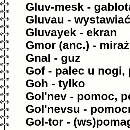
Gluv-mesk - gablot
Gluvau - wystawiać
Gluvayek - ekran
Gmor (anc.) - miraż
Gnal - guz
Gof - palec u nogi,
Goh - tylko
Gol'nev - pomoc, 
Gol'nevsu - pomoc
Gol-tor - (ws)poma