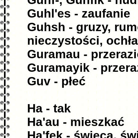
Guhl'es - zaufanie
Guhsh - gruzy, rum
nieczystości, ochł
Guramau - przerazi
Guramayik - przer
Guv - płeć
Ha - tak
Ha'au - mieszkać
Ha'fek - świeca, św