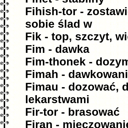
Fihish-tor - zostaw
sobie ślad w
Fik - top, szczyt, 
Fim - dawka
Fim-thonek - dozy
Fimah - dawkowan
Fimau - dozować, 
lekarstwami
Fir-tor - brasować
Firan - mieczowani