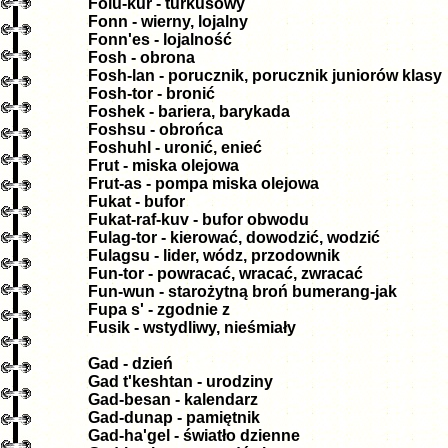
Folu-kur - turkusowy
Fonn - wierny, lojalny
Fonn'es - lojalność
Fosh - obrona
Fosh-lan - porucznik, porucznik juniorów klasy
Fosh-tor - bronić
Foshek - bariera, barykada
Foshsu - obrońca
Foshuhl - uronić, enieć
Frut - miska olejowa
Frut-as - pompa miska olejowa
Fukat - bufor
Fukat-raf-kuv - bufor obwodu
Fulag-tor - kierować, dowodzić, wodzić
Fulagsu - lider, wódz, przodownik
Fun-tor - powracać, wracać, zwracać
Fun-wun - starożytną broń bumerang-jak
Fupa s' - zgodnie z
Fusik - wstydliwy, nieśmiały
Gad - dzień
Gad t'keshtan - urodziny
Gad-besan - kalendarz
Gad-dunap - pamiętnik
Gad-ha'gel - światło dzienne