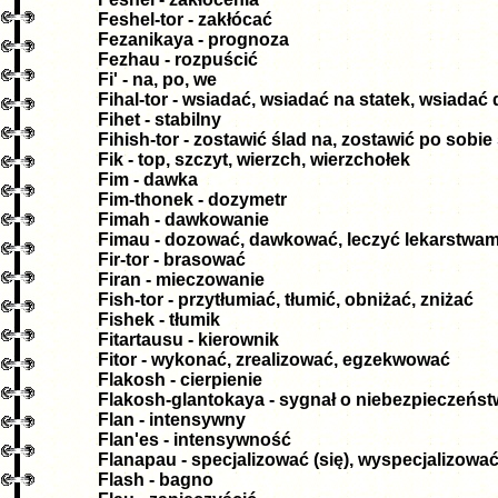
Feshel-tor - zakłócać
Fezanikaya - prognoza
Fezhau - rozpuścić
Fi' - na, po, we
Fihal-tor - wsiadać, wsiadać na statek, wsiadać 
Fihet - stabilny
Fihish-tor - zostawić ślad na, zostawić po sobie
Fik - top, szczyt, wierzch, wierzchołek
Fim - dawka
Fim-thonek - dozymetr
Fimah - dawkowanie
Fimau - dozować, dawkować, leczyć lekarstwam
Fir-tor - brasować
Firan - mieczowanie
Fish-tor - przytłumiać, tłumić, obniżać, zniżać
Fishek - tłumik
Fitartausu - kierownik
Fitor - wykonać, zrealizować, egzekwować
Flakosh - cierpienie
Flakosh-glantokaya - sygnał o niebezpieczeńst
Flan - intensywny
Flan'es - intensywność
Flanapau - specjalizować (się), wyspecjalizowa
Flash - bagno