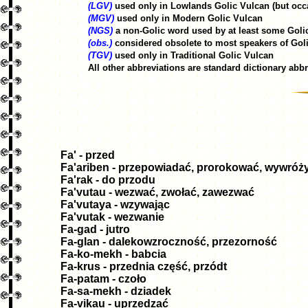
(LGV)
used only in Lowlands Golic Vulcan (but oc
(MGV)
used only in Modern Golic Vulcan
(NGS)
a non-Golic word used by at least some Goli
(obs.)
considered obsolete to most speakers of Golic 
(TGV)
used only in Traditional Golic Vulcan
All other abbreviations are standard dictionary abbr
Fa' - przed
Fa'ariben - przepowiadać, prorokować, wywróż
Fa'rak - do przodu
Fa'vutau - wezwać, zwołać, zawezwać
Fa'vutaya - wzywając
Fa'vutak - wezwanie
Fa-gad - jutro
Fa-glan - dalekowzroczność, przezorność
Fa-ko-mekh - babcia
Fa-krus - przednia część, przódt
Fa-patam - czoło
Fa-sa-mekh - dziadek
Fa-vikau - uprzedzać