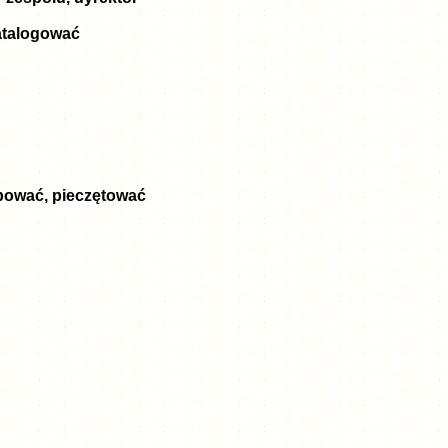
atalogować
mbować, pieczętować