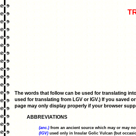
T
The words that follow can be used for translating in
used for translating from LGV or IGV.) If you saved or
page may only display properly if your browser sup
ABBREVIATIONS
(anc.)
from an ancient source which may or may not b
(IGV)
used only in Insular Golic Vulcan (but occas