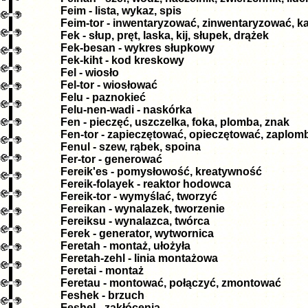
Feim - lista, wykaz, spis
Feim-tor - inwentaryzować, zinwentaryzować, k
Fek - słup, pręt, laska, kij, słupek, drążek
Fek-besan - wykres słupkowy
Fek-kiht - kod kreskowy
Fel - wiosło
Fel-tor - wiosłować
Felu - paznokieć
Felu-nen-wadi - naskórka
Fen - pieczęć, uszczelka, foka, plomba, znak
Fen-tor - zapieczętować, opieczętować, zaplo
Fenul - szew, rąbek, spoina
Fer-tor - generować
Fereik'es - pomysłowość, kreatywność
Fereik-folayek - reaktor hodowca
Fereik-tor - wymyślać, tworzyć
Fereikan - wynalazek, tworzenie
Fereiksu - wynalazca, twórca
Ferek - generator, wytwornica
Feretah - montaż, ułożyła
Feretah-zehl - linia montażowa
Feretai - montaż
Feretau - montować, połączyć, zmontować
Feshek - brzuch
Feshel - zakłócenia