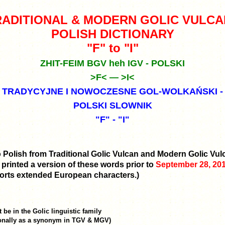
RADITIONAL & MODERN GOLIC VULCAN
POLISH DICTIONARY
"F" to "I"
ZHIT-FEIM BGV heh IGV - POLSKI
>F< — >I<
TRADYCYJNE I NOWOCZESNE GOL-WOLKAŃSKI -
POLSKI SLOWNIK
"F" - "I"
to Polish from Traditional Golic Vulcan and Modern Golic Vul
 printed a version of these words prior to
September 28, 20
ports extended European characters.)
e in the Golic linguistic family
ionally as a synonym in TGV & MGV)