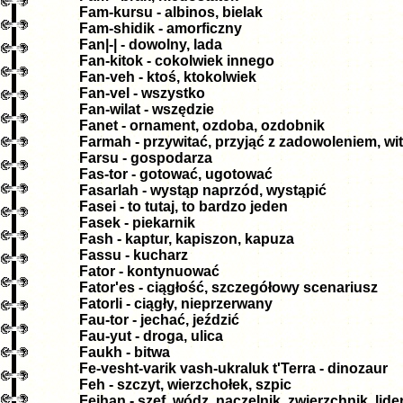
Fam-kursu - albinos, bielak
Fam-shidik - amorficzny
Fan|-| - dowolny, lada
Fan-kitok - cokolwiek innego
Fan-veh - ktoś, ktokolwiek
Fan-vel - wszystko
Fan-wilat - wszędzie
Fanet - ornament, ozdoba, ozdobnik
Farmah - przywitać, przyjąć z zadowoleniem, wi
Farsu - gospodarza
Fas-tor - gotować, ugotować
Fasarlah - wystąp naprzód, wystąpić
Fasei - to tutaj, to bardzo jeden
Fasek - piekarnik
Fash - kaptur, kapiszon, kapuza
Fassu - kucharz
Fator - kontynuować
Fator'es - ciągłość, szczegółowy scenariusz
Fatorli - ciągły, nieprzerwany
Fau-tor - jechać, jeździć
Fau-yut - droga, ulica
Faukh - bitwa
Fe-vesht-varik vash-ukraluk t'Terra - dinozaur
Feh - szczyt, wierzchołek, szpic
Feihan - szef, wódz, naczelnik, zwierzchnik, lide