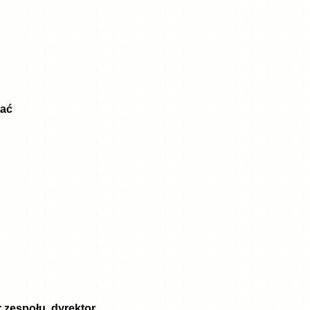
tać
r zespołu, dyrektor