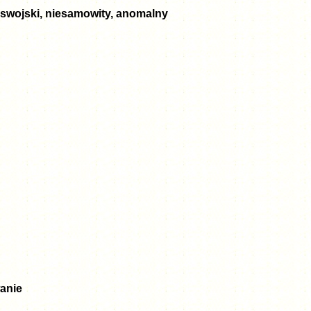
ieswojski, niesamowity, anomalny
wanie