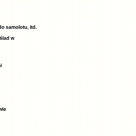
do samolotu, itd.
 ślad w
i
wie
ć