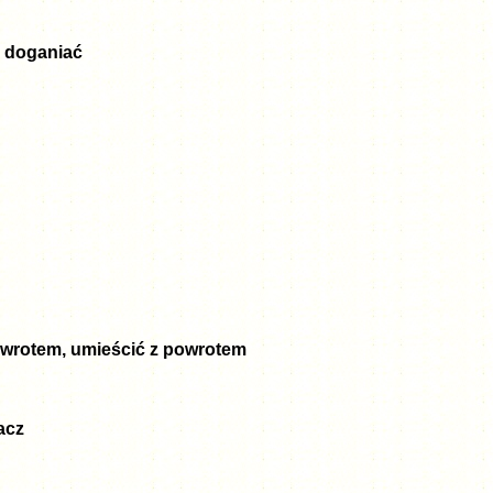
, doganiać
powrotem, umieścić z powrotem
acz