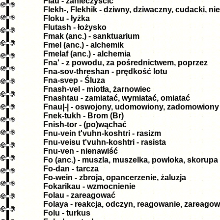
Flau - zanieczyścić
Flekh-, Flekhik - dziwny, dziwaczny, cudacki, n
Floku - łyżka
Flutash - łożysko
Fmak (anc.) - sanktuarium
Fmel (anc.) - alchemik
Fmelaf (anc.) - alchemia
Fna' - z powodu, za pośrednictwem, poprzez
Fna-sov-threshan - prędkość lotu
Fna-svep - Śluza
Fnash-vel - miotła, żarnowiec
Fnashtau - zamiatać, wymiatać, omiatać
Fnau|-| - oswojony, udomowiony, zadomowiony
Fnek-tukh - Brom (Br)
Fnish-tor - (po)wąchać
Fnu-vein t'vuhn-koshtri - rasizm
Fnu-veisu t'vuhn-koshtri - rasista
Fnu-ven - nienawiść
Fo (anc.) - muszla, muszelka, powloka, skorupa
Fo-dan - tarcza
Fo-wein - zbroja, opancerzenie, żaluzja
Fokarikau - wzmocnienie
Folau - zareagować
Folaya - reakcja, odczyn, reagowanie, zareago
Folu - turkus