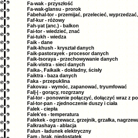
Fa-wak - przyszłość
Fa-wak-glansu - prorok
Fabehal-tor - przemijać, przelecieć, wyprzedzać
Faf-kur - różowy
Fah-yat (anc.) - balkon
Fai-tor - wiedzieć, znać
Fai-tukh - wiedza
Faik - dane
Faik-khush - kryształ danych
Faik-pastorayek - procesor danych
Faik-tsoraya - przechowywanie danych
Faik-vistra - sieci danych
Faika-, Faikaik - dokładny, ścisły
Faiktra - baza danych
Faka - przepuklina
Fakovau - wymóc, zapanować, tryumfować
Fal|-| - gorący, rozgrzany
Fal-tor - ponownie połączyć, dołączyć wraz z 
Fal-tor-pan - zjednoczenie duszy i ciała
Falek - ciepła
Falek'es - temperatura
Falekek - ogrzewacz, grzejnik, grzałka, nagrzew
Falkrashaya - ablacja
Falun - ładunek elektryczny
Fam - brak, niedostatek