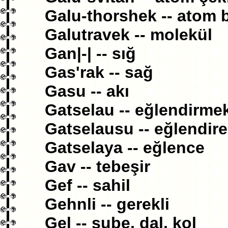
Galu-thorshek -- atom
Galutravek -- molekül
Gan|-| -- sığ
Gas'rak -- sağ
Gasu -- akı
Gatselau -- eğlendirme
Gatselausu -- eğlendir
Gatselaya -- eğlence
Gav -- tebeşir
Gef -- sahil
Gehnli -- gerekli
Gel -- şube, dal, kol