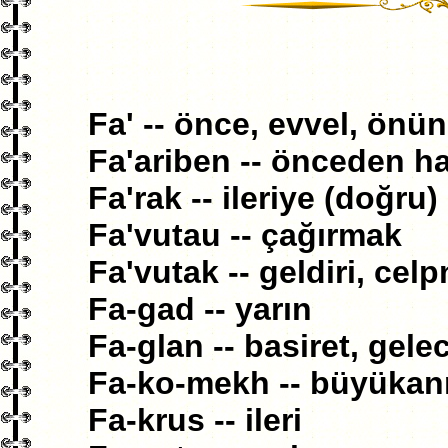
Fa' -- önce, evvel, önü
Fa'ariben -- önceden h
Fa'rak -- ileriye (doğru)
Fa'vutau -- çağırmak
Fa'vutak -- geldiri, cel
Fa-gad -- yarın
Fa-glan -- basiret, gele
Fa-ko-mekh -- büyükan
Fa-krus -- ileri