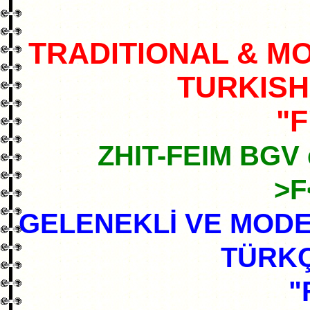
TRADITIONAL & M
TURKISH
"F
ZHIT-FEIM BGV 
>F
GELENEKLİ VE MODE
TÜRK
"