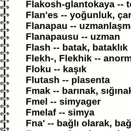
Flakosh-glantokaya -- te
Flan'es -- yoğunluk, çar
Flanapau -- uzmanlaşm
Flanapausu -- uzman
Flash -- batak, bataklık
Flekh-, Flekhik -- anorm
Floku -- kaşık
Flutash -- plasenta
Fmak -- barınak, sığına
Fmel -- simyager
Fmelaf -- simya
Fna' -- bağlı olarak, bağ