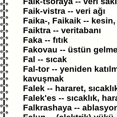
Faik-tsoraya -- veri sa
Faik-vistra -- veri ağı
Faika-, Faikaik -- kesin,
Faiktra -- veritabanı
Faka -- fıtık
Fakovau -- üstün gelm
Fal -- sıcak
Fal-tor -- yeniden katıl
kavuşmak
Falek -- hararet, sıcaklık
Falek'es -- sıcaklık, ha
Falkrashaya -- ablasyo