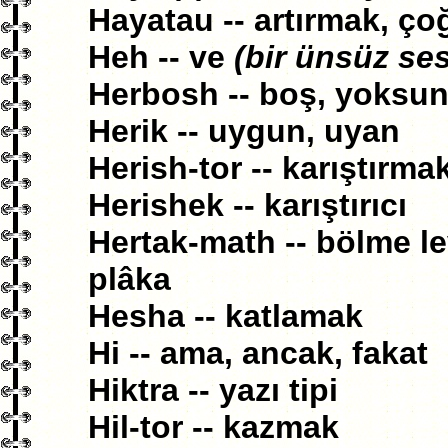
Hayatau -- artırmak, ç
Heh -- ve
(bir ünsüz se
Herbosh -- boş, yoksu
Herik -- uygun, uyan
Herish-tor -- karıştırm
Herishek -- karıştırıcı
Hertak-math -- bölme le
plâka
Hesha -- katlamak
Hi -- ama, ancak, fakat
Hiktra -- yazı tipi
Hil-tor -- kazmak