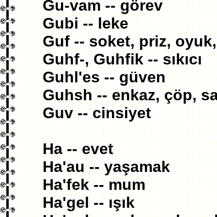
Gu-vam -- görev
Gubi -- leke
Guf -- soket, priz, oyuk
Guhf-, Guhfik -- sıkıcı
Guhl'es -- güven
Guhsh -- enkaz, çöp, s
Guv -- cinsiyet
Ha -- evet
Ha'au -- yaşamak
Ha'fek -- mum
Ha'gel -- ışık