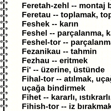
Feretah-zehl -- montaj 
Feretau -- toplamak, t
Feshek -- karın
Feshel -- parçalanma, k
Feshel-tor -- parçalanm
Fezanikau -- tahmin
Fezhau -- eritmek
Fi' -- üzerine, üstünde
Fihal-tor -- atılmak, u
uçağa bindirmek
Fihet -- kararlı, ıstıkrar
Fihish-tor -- iz bırakm