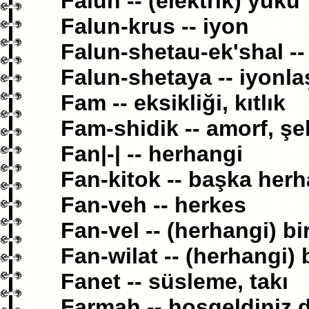
Falun -- (elektrik) yükü
Falun-krus -- iyon
Falun-shetau-ek'shal --
Falun-shetaya -- iyonl
Fam -- eksikliği, kıtlık
Fam-shidik -- amorf, şek
Fan|-| -- herhangi
Fan-kitok -- başka herh
Fan-veh -- herkes
Fan-vel -- (herhangi) bi
Fan-wilat -- (herhangi) 
Fanet -- süsleme, takı
Farmah -- hoşgeldiniz