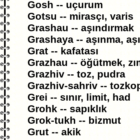
Gosh -- uçurum
Gotsu -- mirasçı, varis
Grashau -- aşındırmak
Grashaya -- aşınma, aş
Grat -- kafatası
Grazhau -- öğütmek, z
Grazhiv -- toz, pudra
Grazhiv-sahriv -- tozkop
Grei -- sınır, limit, had
Grohk -- sapıklık
Grok-tukh -- bizmut
Grut -- akik