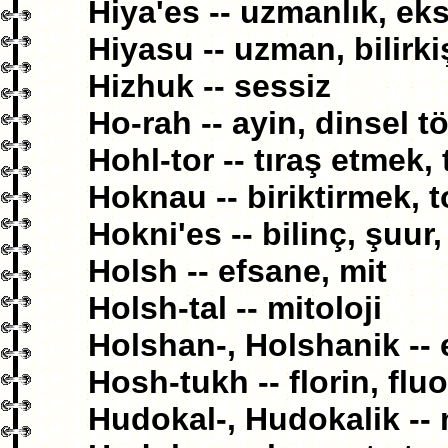
Hiya'es -- uzmanlık, eks
Hiyasu -- uzman, bilirki
Hizhuk -- sessiz
Ho-rah -- ayin, dinsel t
Hohl-tor -- tıraş etmek,
Hoknau -- biriktirmek,
Hokni'es -- bilinç, şuur, 
Holsh -- efsane, mit
Holsh-tal -- mitoloji
Holshan-, Holshanik -- 
Hosh-tukh -- florin, fluo
Hudokal-, Hudokalik -