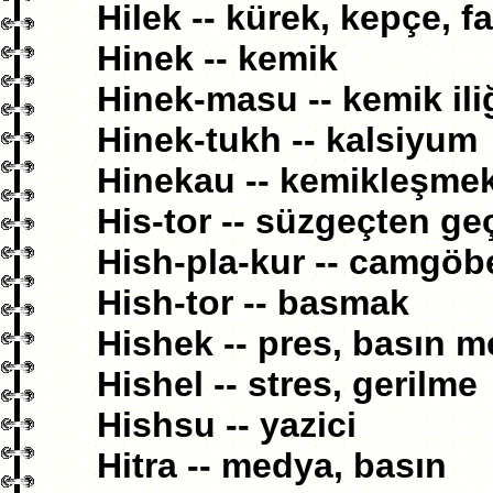
Hilek -- kürek, kepçe, f
Hinek -- kemik
Hinek-masu -- kemik ili
Hinek-tukh -- kalsiyum
Hinekau -- kemikleşme
His-tor -- süzgeçten ge
Hish-pla-kur -- camgöb
Hish-tor -- basmak
Hishek -- pres, basın m
Hishel -- stres, gerilme
Hishsu -- yazici
Hitra -- medya, basın