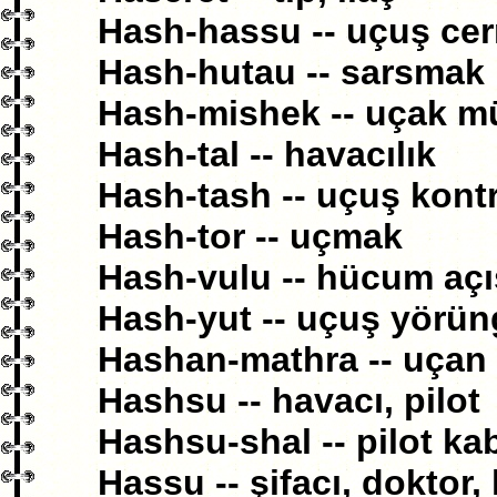
Hash-hassu -- uçuş cer
Hash-hutau -- sarsmak
Hash-mishek -- uçak m
Hash-tal -- havacılık
Hash-tash -- uçuş kont
Hash-tor -- uçmak
Hash-vulu -- hücum açı
Hash-yut -- uçuş yörün
Hashan-mathra -- uçan 
Hashsu -- havacı, pilot
Hashsu-shal -- pilot kab
Hassu -- şifacı, doktor,