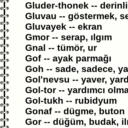
Gluder-thonek -- derinl
Gluvau -- göstermek, s
Gluvayek -- ekran
Gmor -- serap, ılgım
Gnal -- tümör, ur
Gof -- ayak parmağı
Goh -- sade, sadece, yal
Gol'nevsu -- yaver, yar
Gol-tor -- yardımcı olm
Gol-tukh -- rubidyum
Gonaf -- dügme, buton
Gor -- düğüm, budak, il