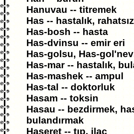
Hanuvau -- titremek
Has -- hastalık, rahatsızl
Has-bosh -- hasta
Has-dvinsu -- emir eri
Has-golsu, Has-gol'nev
Has-mar -- hastalık, bul
Has-mashek -- ampul
Has-tal -- doktorluk
Hasam -- toksin
Hasau -- bezdirmek, ha
bulandırmak
Haseret -- tıp, ilaç