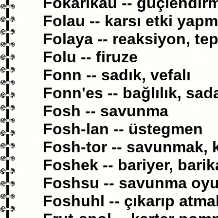
Fokarikau -- güçlendir
Folau -- karsı etki yap
Folaya -- reaksiyon, tep
Folu -- firuze
Fonn -- sadık, vefalı
Fonn'es -- bağlılık, sad
Fosh -- savunma
Fosh-lan -- üstegmen
Fosh-tor -- savunmak,
Foshek -- bariyer, barik
Foshsu -- savunma oy
Foshuhl -- çıkarıp atma