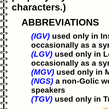
characters.)
ABBREVIATIONS
(IGV)
used only in In
occasionally as a s
(LGV)
used only in L
occasionally as a s
(MGV)
used only in 
(NGS)
a non-Golic wo
speakers
(TGV)
used only in T