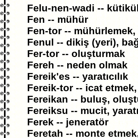
Felu-nen-wadi -- kütikü
Fen -- mühür
Fen-tor -- mühürlemek
Fenul -- dikiş (yeri), ba
Fer-tor -- oluşturmak
Fereh -- neden olmak
Fereik'es -- yaratıcılık
Fereik-tor -- icat etme
Fereikan -- buluş, oluş
Fereiksu -- mucit, yaratı
Ferek -- jeneratör
Feretah -- monte etmek