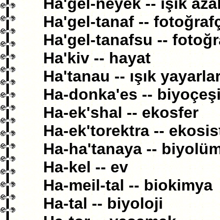
Ha'gel-neyek -- ışık azal
Ha'gel-tanaf -- fotoğrafç
Ha'gel-tanafsu -- fotoğr
Ha'kiv -- hayat
Ha'tanau -- ışık yayarla
Ha-donka'es -- biyoçeşit
Ha-ek'shal -- ekosfer
Ha-ek'torektra -- ekosi
Ha-ha'tanaya -- biyolü
Ha-kel -- ev
Ha-meil-tal -- biokimya
Ha-tal -- biyoloji