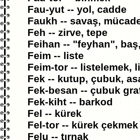
Fau-yut -- yol, cadde
Faukh -- savaş, mücade
Feh -- zirve, tepe
Feihan -- "feyhan", baş,
Feim -- liste
Feim-tor -- listelemek, 
Fek -- kutup, çubuk, a
Fek-besan -- çubuk graf
Fek-kiht -- barkod
Fel -- kürek
Fel-tor -- kürek çekmek
Felu -- tırnak