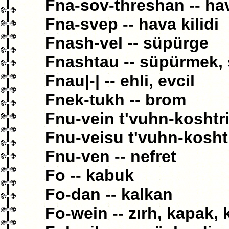
Fna-sov-threshan -- hav
Fna-svep -- hava kilidi
Fnash-vel -- süpürge
Fnashtau -- süpürmek,
Fnau|-| -- ehli, evcil
Fnek-tukh -- brom
Fnu-vein t'vuhn-koshtri -
Fnu-veisu t'vuhn-koshtri
Fnu-ven -- nefret
Fo -- kabuk
Fo-dan -- kalkan
Fo-wein -- zırh, kapak,