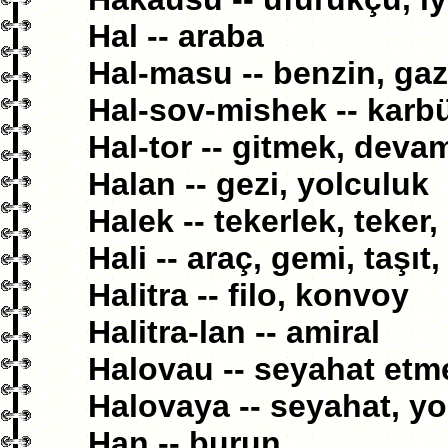
Hal -- araba
Hal-masu -- benzin, gaz
Hal-sov-mishek -- karb
Hal-tor -- gitmek, dev
Halan -- gezi, yolculuk
Halek -- tekerlek, teker, 
Hali -- araç, gemi, taşıt
Halitra -- filo, konvoy
Halitra-lan -- amiral
Halovau -- seyahat etm
Halovaya -- seyahat, yol
Han -- burun