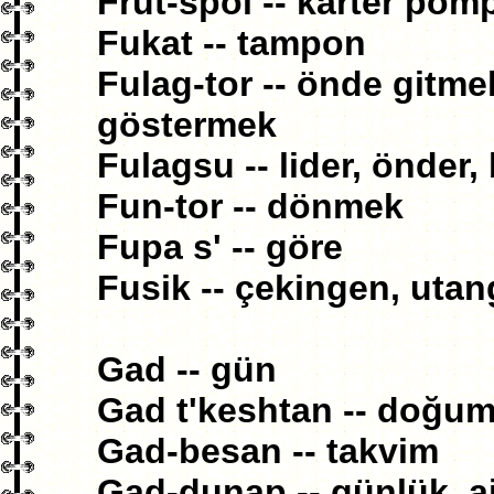
Frut-spol -- karter pom
Fukat -- tampon
Fulag-tor -- önde gitme
göstermek
Fulagsu -- lider, önder,
Fun-tor -- dönmek
Fupa s' -- göre
Fusik -- çekingen, uta
Gad -- gün
Gad t'keshtan -- doğu
Gad-besan -- takvim
Gad-dunap -- günlük, aj