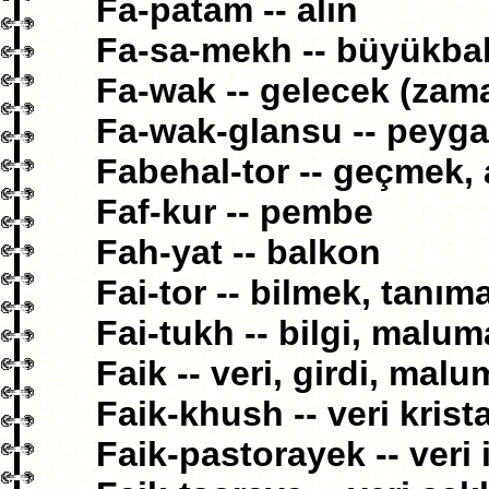
Fa-patam -- alın
Fa-sa-mekh -- büyükba
Fa-wak -- gelecek (zam
Fa-wak-glansu -- peyga
Fabehal-tor -- geçmek,
Faf-kur -- pembe
Fah-yat -- balkon
Fai-tor -- bilmek, tanım
Fai-tukh -- bilgi, malum
Faik -- veri, girdi, malu
Faik-khush -- veri krista
Faik-pastorayek -- veri 