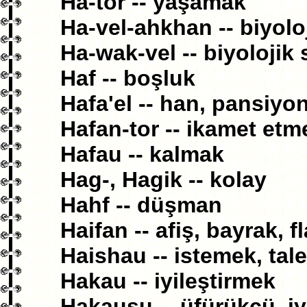
Ha-tor -- yaşamak
Ha-vel-ahkhan -- biyolo
Ha-wak-vel -- biyolojik 
Haf -- boşluk
Hafa'el -- han, pansiyo
Hafan-tor -- ikamet etm
Hafau -- kalmak
Hag-, Hagik -- kolay
Hahf -- düşman
Haifan -- afiş, bayrak, 
Haishau -- istemek, tal
Hakau -- iyileştirmek
Hakausu -- üfürükçü, iyi