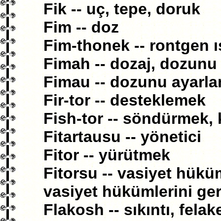
Fik -- uç, tepe, doruk
Fim -- doz
Fim-thonek -- rontgen ış
Fimah -- dozaj, dozunu
Fimau -- dozunu ayarl
Fir-tor -- desteklemek
Fish-tor -- söndürmek,
Fitartausu -- yönetici
Fitor -- yürütmek
Fitorsu -- vasiyet hükü
vasiyet hükümlerini ger
Flakosh -- sıkıntı, felak