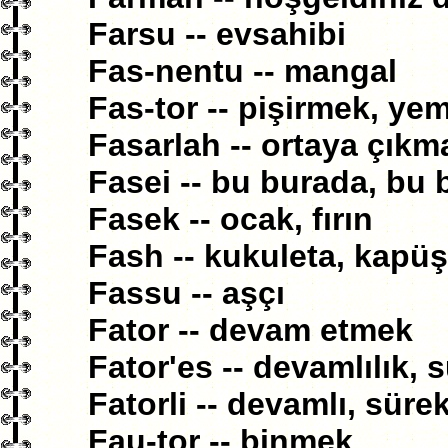
Farsu -- evsahibi
Fas-nentu -- mangal
Fas-tor -- pişirmek, y
Fasarlah -- ortaya çıkm
Fasei -- bu burada, bu b
Fasek -- ocak, fırın
Fash -- kukuleta, kapüş
Fassu -- aşçı
Fator -- devam etmek
Fator'es -- devamlılık, s
Fatorli -- devamlı, sürekl
Fau-tor -- binmek