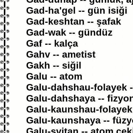
Gad-ha'gel -- gün isiği
Gad-keshtan -- şafak
Gad-wak -- gündüz
Gaf -- kalça
Gahv -- ametist
Gakh -- siğil
Galu -- atom
Galu-dahshau-folayek -
Galu-dahshaya -- fizyo
Galu-kaunshau-folayek 
Galu-kaunshaya -- füz
Galu-svitan -- atom çek